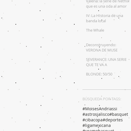
Valeria: la serie de Netflix
que es una oda al amor
propio
IV: La HIstoria de una
banda local
The Whale
Deconstruyendo:
VERONA DE MUSE
SEVERANCE: UNA SERIE
QUE TE VA A
DESCOLOCAR
BLONDE: 50/50
BÚSQUEDA POR TAGS:
#MoisesAndriassi
#astrosjalisco
#basquet
#cibacopa
#deportes
#ligamexicana
#yoamobasquet