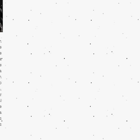
n
e
e
a
e
a
n
o
,
r
l
e
a
s
s