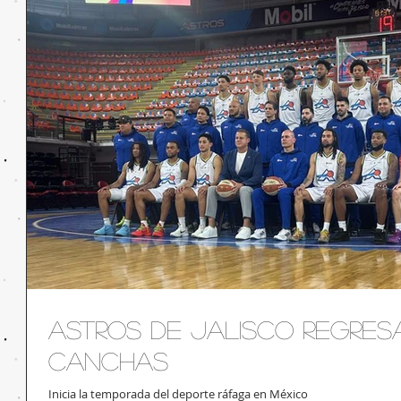
Astros de Jalisco regres
canchas
Inicia la temporada del deporte ráfaga en México