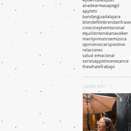
anadearmas
apego
appletv
bandasguadalajara
blondefilm
brendanfrase
cine
cineytv
emocional
equilibrio
indianavolker
marilynmonroe
música
opinion
oscars
positivo
relaciones
salud emocional
seriesappletv
severance
thewhale
trabajo
¿QUIÉN SOY?