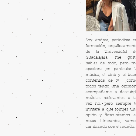
Soy Andrea, periodista e
formación, orgullosament
de la Universidad d
Guadalajara, me gust
hablar de todo, pero m
apasiona en particular l
música, el cine y el bue
contenido de tv; com
todos tengo una opinión
acompañame a descubri
noticias reelevantes o ta
vez no, pero siempre t
invitaré a que formes un
opión y descubramos la
notas itinerantes, vamo
cambiando con el mundo.