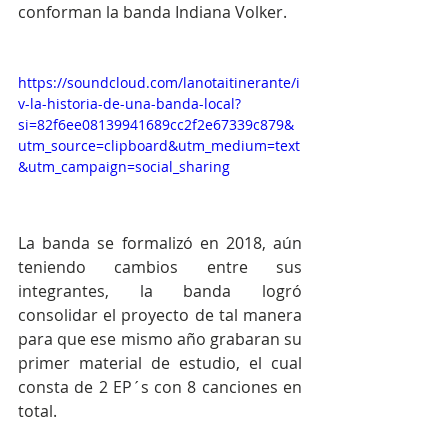
conforman la banda Indiana Volker.
https://soundcloud.com/lanotaitinerante/i
v-la-historia-de-una-banda-local?
si=82f6ee08139941689cc2f2e67339c879&
utm_source=clipboard&utm_medium=text
&utm_campaign=social_sharing
La banda se formalizó en 2018, aún 
teniendo cambios entre sus 
integrantes, la banda logró 
consolidar el proyecto de tal manera 
para que ese mismo año grabaran su 
primer material de estudio, el cual 
consta de 2 EP´s con 8 canciones en 
total. 