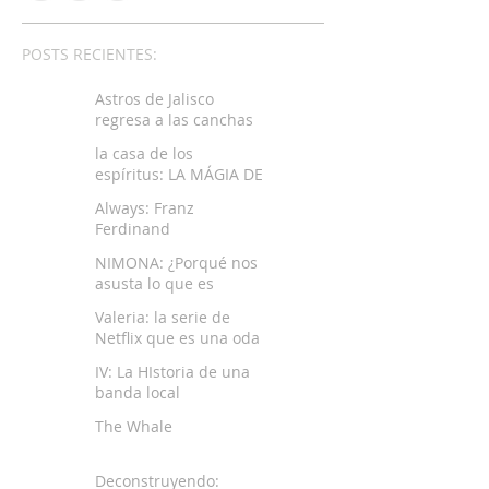
POSTS RECIENTES:
Astros de Jalisco
regresa a las canchas
la casa de los
espíritus: LA MÁGIA DE
LA MEMORIA
Always: Franz
LATINOAMERICANA
Ferdinand
NIMONA: ¿Porqué nos
asusta lo que es
diferente?
Valeria: la serie de
Netflix que es una oda
al amor propio
IV: La HIstoria de una
banda local
The Whale
Deconstruyendo: