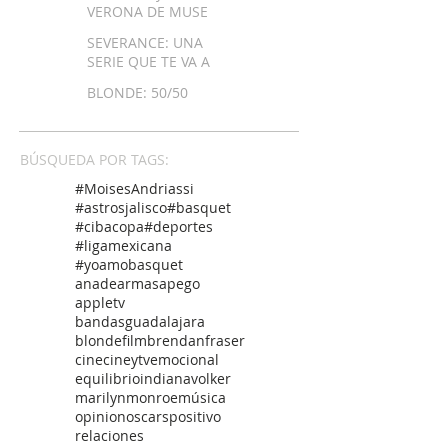
VERONA DE MUSE
SEVERANCE: UNA
SERIE QUE TE VA A
DESCOLOCAR
BLONDE: 50/50
BÚSQUEDA POR TAGS:
#MoisesAndriassi
#astrosjalisco
#basquet
#cibacopa
#deportes
#ligamexicana
#yoamobasquet
anadearmas
apego
appletv
bandasguadalajara
blondefilm
brendanfraser
cine
cineytv
emocional
equilibrio
indianavolker
marilynmonroe
música
opinion
oscars
positivo
relaciones