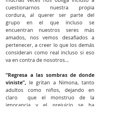
cuestionarnos nuestra propia 
cordura, al querer ser parte del 
grupo en el que incluso se 
encuentran nuestros seres más 
amados, nos vemos desafiados a 
pertenecer, a creer lo que los demás 
consideran como real incluso si eso 
va en contra de nosotros…
“Regresa a las sombras de donde 
viniste”,
 le gritan a Nimona, tanto 
adultos como niños, dejando en 
claro  que el monstruo de la 
ignorancia y el prejuicio se ha 
quedado encarnado en las 
conciencias de los otros y que no dan 
paso a duda alguna, Nimona, en un 
momento de desesperanza total, 