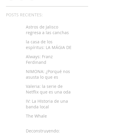
POSTS RECIENTES:
Astros de Jalisco
regresa a las canchas
la casa de los
espíritus: LA MÁGIA DE
LA MEMORIA
Always: Franz
LATINOAMERICANA
Ferdinand
NIMONA: ¿Porqué nos
asusta lo que es
diferente?
Valeria: la serie de
Netflix que es una oda
al amor propio
IV: La HIstoria de una
banda local
The Whale
Deconstruyendo: