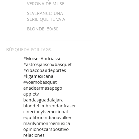
VERONA DE MUSE
SEVERANCE: UNA
SERIE QUE TE VA A
DESCOLOCAR
BLONDE: 50/50
BÚSQUEDA POR TAGS:
#MoisesAndriassi
#astrosjalisco
#basquet
#cibacopa
#deportes
#ligamexicana
#yoamobasquet
anadearmas
apego
appletv
bandasguadalajara
blondefilm
brendanfraser
cine
cineytv
emocional
equilibrio
indianavolker
marilynmonroe
música
opinion
oscars
positivo
relaciones