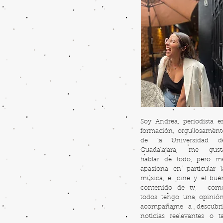
Soy Andrea, periodista e
formación, orgullosament
de la Universidad d
Guadalajara, me gust
hablar de todo, pero m
apasiona en particular l
música, el cine y el bue
contenido de tv; com
todos tengo una opinión
acompañame a descubri
noticias reelevantes o ta