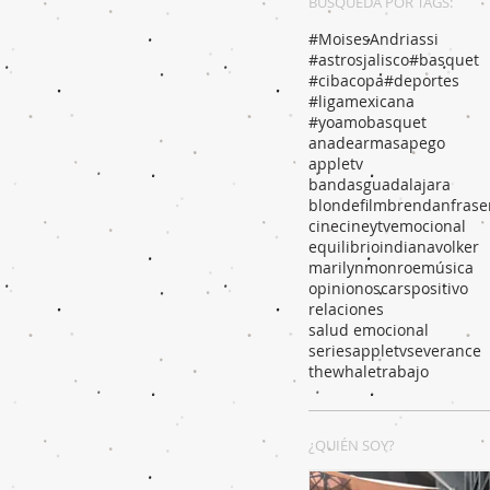
BÚSQUEDA POR TAGS:
#MoisesAndriassi
#astrosjalisco
#basquet
#cibacopa
#deportes
#ligamexicana
#yoamobasquet
anadearmas
apego
appletv
bandasguadalajara
blondefilm
brendanfrase
cine
cineytv
emocional
equilibrio
indianavolker
marilynmonroe
música
opinion
oscars
positivo
relaciones
salud emocional
seriesappletv
severance
thewhale
trabajo
¿QUIÉN SOY?