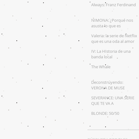
LATINOAMERICANA
Always: Franz Ferdinand
NIMONA: ¿Porqué nos
asusta lo que es
diferente?
Valeria: la serie de Netflix
que es una oda al amor
propio
IV: La HIstoria de una
banda local
The Whale
Deconstruyendo:
VERONA DE MUSE
SEVERANCE: UNA SERIE
QUE TE VA A
DESCOLOCAR
BLONDE: 50/50