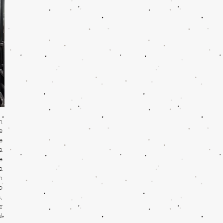
n
e
e
a
e
a
n
o
,
r
l