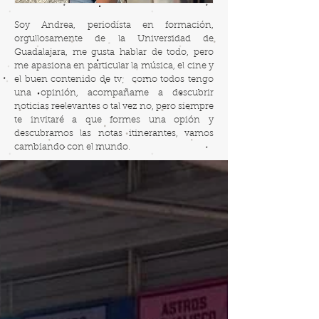
Soy Andrea, periodista en formación,
orgullosamente de la Universidad de
Guadalajara, me gusta hablar de todo, pero
me apasiona en particular la música, el cine y
el buen contenido de tv; como todos tengo
una opinión, acompañame a descubrir
noticias reelevantes o tal vez no, pero siempre
te invitaré a que formes una opión y
descubramos las notas itinerantes, vamos
cambiando con el mundo.